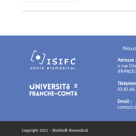
Nous
Adresse 
4 rue Ch
(FRANCE)
Téléphon
03.81.66
Email :
contact.
Copyright 2021 - Biotika® Biomedical