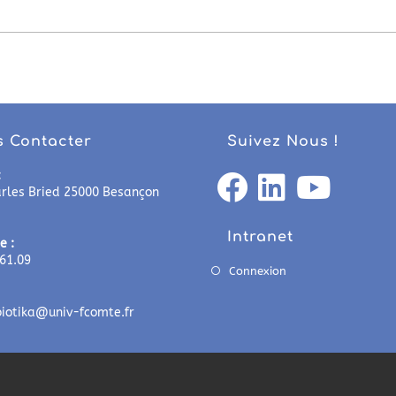
 Contacter
Suivez Nous !
:
arles Bried 25000 Besançon
Intranet
e :
.61.09
Connexion
biotika@univ-fcomte.fr