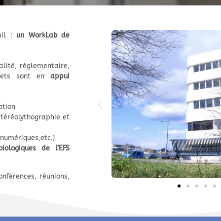
ail :
u
n WorkLab de
alité, réglementaire,
jets sont en
appui
ation
téréolythographie et
 numériques,etc.)
biologiques de l’EFS
nférences, réunions,