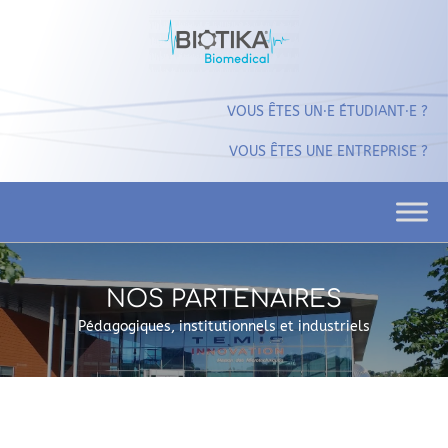
VOUS ÊTES UN⸱E ÉTUDIANT⸱E ?
VOUS ÊTES UNE ENTREPRISE ?
NOS PARTENAIRES
Pédagogiques, institutionnels et industriels